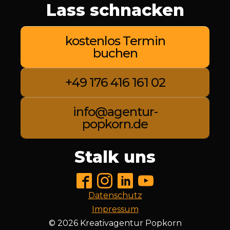
Lass schnacken
kostenlos Termin
buchen
+49 176 416 161 02
info@agentur-
popkorn.de
Stalk uns
Datenschutz
Impressum
©
2026
Kreativagentur Popkorn